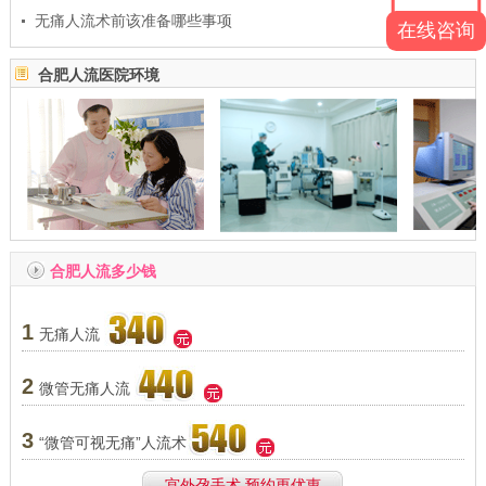
无痛人流术前该准备哪些事项
21-02-26
在线咨询
合肥人流医院环境
合肥人流多少钱
1
无痛人流
2
微管无痛人流
3
“微管可视无痛”人流术
宫外孕手术 预约更优惠