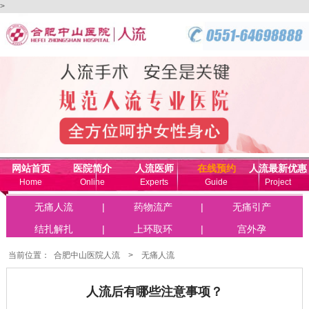
>
网站首页
医院简介
人流医师
在线预约
人流最新优惠
Home
Online
Experts
Guide
Project
联系我们
无痛人流
|
药物流产
|
无痛引产
Online
结扎解扎
|
上环取环
|
宫外孕
当前位置：
合肥中山医院人流
>
无痛人流
人流后有哪些注意事项？