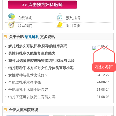
在线咨询
预约挂号
联系我们
返回首页
关于合肥
结扎解扎
更多资讯
解扎后多久可以怀孕,怀孕的机率高吗
25-06-28
男性解扎多久能恢复生育能力
25-05-22
我可以选择腹腔镜输卵管结扎术吗,有风险
25-04-12
在线咨询
结扎哪种手术方式对女性身体伤害最小呢
25-03-06
女性哪种结扎术比较好？
24-12-27
合肥结扎手术多少钱
24-08-14
合肥结扎手术哪个医院好
24-08-14
结扎了还可以恢复生育能力吗
24-08-08
合肥人流医院环境