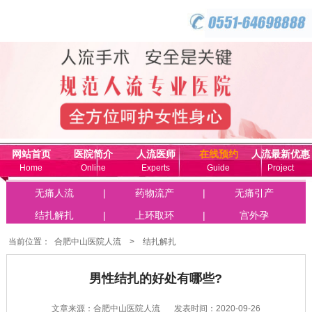
网站首页
医院简介
人流医师
在线预约
人流最新优惠
Home
Online
Experts
Guide
Project
联系我们
无痛人流
|
药物流产
|
无痛引产
Online
结扎解扎
|
上环取环
|
宫外孕
当前位置：
合肥中山医院人流
>
结扎解扎
男性结扎的好处有哪些?
文章来源：合肥中山医院人流
发表时间：2020-09-26