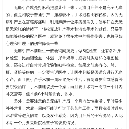
无痛引产就是打麻药把胎儿生下来，无痛引产并不是完全无痛
的，但是相较于普通引产，痛感较小，手术过程比较轻松。因为无
痛引产是在宫缩疼痛时，利用麻醉针让疼痛感消失，使孕妇在无恐
惧无紧张的情绪下，轻松完成引产手术和清宫手术的过程。只要孕
妇能够很好的配合医生，就避免了很多术中的操作伤害，也将孕妇
心理和生理上的伤害降低一些。
无痛引产术前医生一般会询问病史，做B超检查，还有各种身
体检查，比如测验血、体温、尿常规等，必要时胸透和心电图检
查，还会进行白带常规化验和妇科检查。如果之前患有心、肺、
肝、肾脏等疾病，一定要告诉医生，让医生判断是否适合进行无痛
引产。而且做引产手术前一周应避免性生活，有阴道炎症或感冒等
要积极治疗，手术前建议洗一个澡，而且要手术前一周或一个月内
补充营养，但术前6小时禁饮食、饮水。
另外，需要注意的是无痛引产后一个月内禁性生活，平时要多
补补营养，术后一周内不能进行过于劳苦的工作，而且洗澡时避免
沐浴露等进入阴道，以免发生感染。因为引产后的子宫脆弱，因此
术后一个月要去医院检查子宫恢复情况。