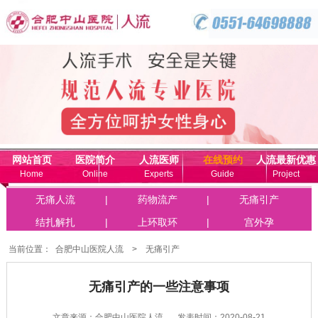
网站首页
医院简介
人流医师
在线预约
人流最新优惠
Home
Online
Experts
Guide
Project
联系我们
无痛人流
|
药物流产
|
无痛引产
Online
结扎解扎
|
上环取环
|
宫外孕
当前位置：
合肥中山医院人流
>
无痛引产
无痛引产的一些注意事项
文章来源：合肥中山医院人流
发表时间：2020-08-21