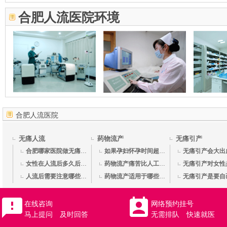
合肥人流医院环境
合肥人流医院
无痛人流
药物流产
无痛引产
合肥哪家医院做无痛人流技术好？
如果孕妇怀孕时间超过49天,该如何
无痛引产会大出
女性在人流后多久后可以重新怀孕
药物流产痛苦比人工流要疼么
人流后需要注意哪些事项呢？
药物流产适用于哪些情况的孕妇？
在线咨询
网络预约挂号
马上提问 及时回答
无需排队 快速就医