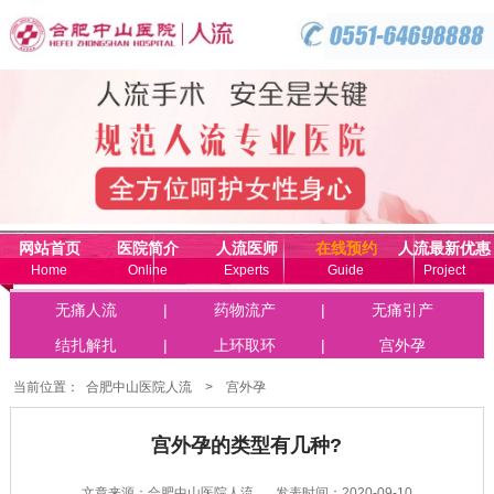
网站首页
医院简介
人流医师
在线预约
人流最新优惠
Home
Online
Experts
Guide
Project
联系我们
无痛人流
|
药物流产
|
无痛引产
Online
结扎解扎
|
上环取环
|
宫外孕
当前位置：
合肥中山医院人流
>
宫外孕
宫外孕的类型有几种?
文章来源：合肥中山医院人流
发表时间：2020-09-10