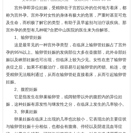
宫外孕即异位妊娠，受精卵在子宫腔以外的任何地方着床，都
称为宫外孕。宫外孕对女性的身体有极大的危害，严重时甚至可危
及生命，而积极了解它的类型，有助于及早鉴别与治疗该疾病。那
宫外孕的类型有几种呢?合肥中山医院的医生来为你解答。
1、输卵管妊娠
这是最常见的一种宫外孕类型，在临床上输卵管妊娠占了宫外
孕的95%以上。输卵管妊娠的发病部位大多在壶腹部，此外伞部妊
娠以及峡部妊娠也可出现，但临床上较为少见。女性在患了输卵管
炎症之后，如果不积极治疗，很容易引起输卵管的闭锁、粘连，使
受精卵无法顺利通过，从而在输卵管处直接着床，从而引起输卵管
妊娠。
2、腹腔妊娠
它是指发生在卵巢输卵管，或阔韧带以外的腹腔内的异位妊
娠，这种妊娠有原发性与继发性之分，在临床上发生的几率较小。
3、卵巢妊娠
卵巢妊娠在临床上出现的几率也比较小，它表现出的主要症状
与输卵管妊娠十分相似，也都会有腹痛、停经以及阴道流血等症